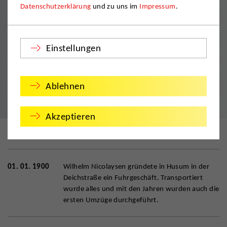
Datenschutzerklärung
und zu uns im
Impressum
.
Die Geschichte der Firma Nicolaysen
Die Spedition Wilhelm Nicolaysen wurde 1900 gegründet.
Einstellungen
Im Januar 2000 feierte
die Spedition Wilhelm Nicolaysen
einhundert jähriges Jubiläum.
Und ist im Jahre 2016 über 95 Jahren im Familienbesitz der
Ablehnen
heutigen Inhaber.
Akzeptieren
01. 01. 1900
Wilhelm Nicolaysen gründete in Husum in der
Deichstraße ein Fuhrgeschäft. Transportiert
wurde alles und mit den Jahren wurden auch die
ersten Umzüge durchgeführt.