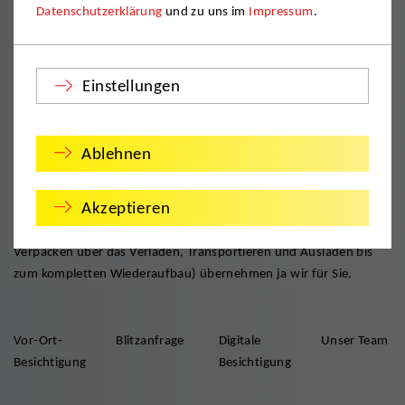
Datenschutzerklärung
und zu uns im
Impressum
.
DMS – Deutlich. Mehr. Service.
Verändern Sie sich mit Lust und Laune – und dem DMS „Klassik“.
Einstellungen
Denn unser familienfreundlicher Umzugsservice macht Ihnen
nicht nur den Abschied, sondern auch den Neuanfang besonders
leicht. Mit deutlich mehr Leistung. Und deutlich mehr
Ablehnen
persönlichem Service für Sie. Rufen Sie uns einfach an! Wir
besichtigen Ihr Vorhaben. Und erstellen ein exakt auf Sie und Ihre
Akzeptieren
Wünsche zugeschnittenes Angebot. Danach können Sie sich
entspannt zurücklehnen. Denn den gesamten Umzug (vom
Verpacken über das Verladen, Transportieren und Ausladen bis
zum kompletten Wiederaufbau) übernehmen ja wir für Sie.
Vor-Ort-
Blitzanfrage
Digitale
Unser Team
Besichtigung
Besichtigung