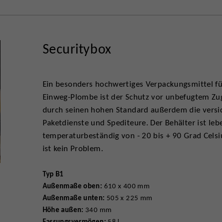
Securitybox
Ein besonders hochwertiges Verpackungsmittel fü
Einweg-Plombe ist der Schutz vor unbefugtem Zugr
durch seinen hohen Standard außerdem die versi
Paketdienste und Spediteure. Der Behälter ist leb
temperaturbeständig von - 20 bis + 90 Grad Celsi
ist kein Problem.
Typ B1
Außenmaße oben:
610 x 400 mm
Außenmaße unten:
505 x 225 mm
Höhe außen:
340 mm
Fassungsvermögen:
58 l