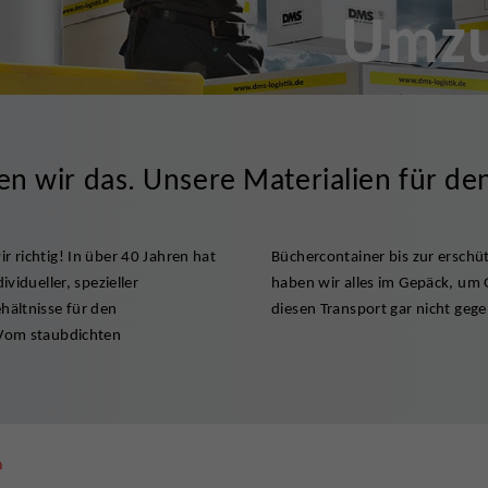
Umzu
en wir das. Unsere Materialien für d
 richtig! In über 40 Jahren hat
raturresistenten Security-Box
vidueller, spezieller
befördern, als hätte es
hältnisse für den
diesen Transport gar nicht geg
 Vom staubdichten
n