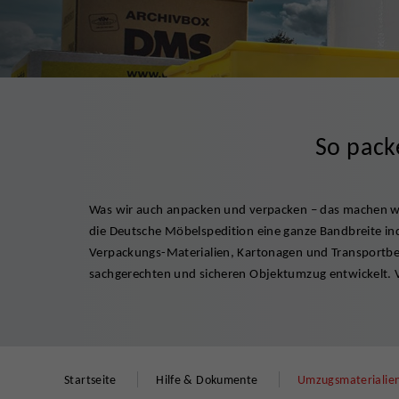
So pack
Was wir auch anpacken und verpacken – das machen wir
Büchercontainer bis zur erschütterungs- und tempe
die Deutsche Möbelspedition eine ganze Bandbreite indi
haben wir alles im Gepäck, um Güter so sicher von A nach B zu 
Verpackungs-Materialien, Kartonagen und Transportbe
sachgerechten und sicheren Objektumzug entwickelt.
Startseite
Hilfe & Dokumente
Umzugsmaterialie