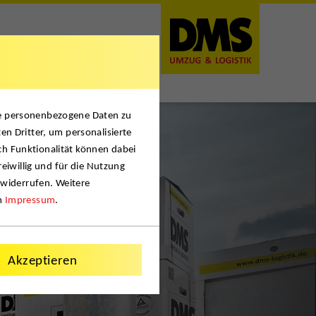
se personenbezogene Daten zu
en Dritter, um personalisierte
ch Funktionalität können dabei
reiwillig und für die Nutzung
 widerrufen. Weitere
m
Impressum
.
Akzeptieren