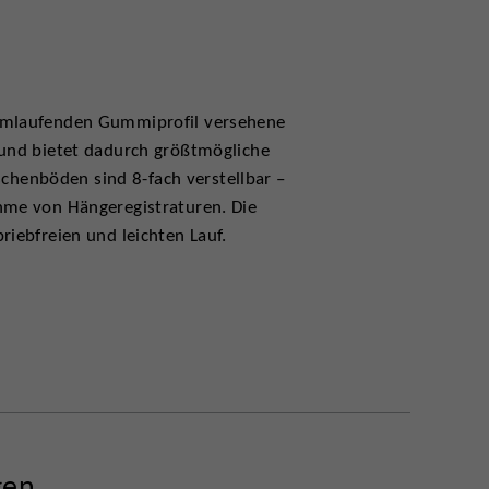
 umlaufenden Gummiprofil versehene
 und bietet dadurch größtmögliche
ischenböden sind 8-fach verstellbar –
ahme von Hängeregistraturen. Die
riebfreien und leichten Lauf.
gen